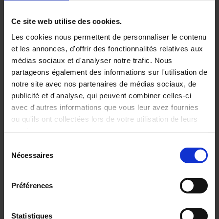
industries pharmaceutiques et
cosmétiques.
Ce site web utilise des cookies.
Vérification
: du CO
des incubateurs, des décongélateurs, des
2
Les cookies nous permettent de personnaliser le contenu
capteurs d’hygrométrie, des conductivimètres, des pH-mètres ...
et les annonces, d'offrir des fonctionnalités relatives aux
Qualification
: des thermocycleurs
médias sociaux et d'analyser notre trafic. Nous
partageons également des informations sur l'utilisation de
notre site avec nos partenaires de médias sociaux, de
publicité et d'analyse, qui peuvent combiner celles-ci
avec d'autres informations que vous leur avez fournies
ou qu'ils ont collectées lors de votre utilisation de leurs
Cartographie de température
sur site : des enceintes climatiques,
services.
étuves, congélateurs, chambres froides, incubateurs ...
Sélection
Accréditation COFRAC Essais
n° 1-7496
.
Pour en savoir plus, veuillez consulter notre
politique de
Nécessaires
Portée disponible sur www.cofrac.fr
du
confidentialité
.
consentement
Préférences
Statistiques