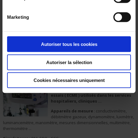
Marketing
Étalonnage COFRAC
n°2-7495
: des capteurs de température sur site,
des capteurs de pression, de la vitesse de rotation des
centrifugeuses.
Portées disponibles sur www.cofrac.fr
Autoriser tous les cookies
ECME : vérification et étalonnage sur site
Autoriser la sélection
MANUMESURE assure la vérification
métrologique et la qualification
Cookies nécessaires uniquement
périodique des testeurs biomédicaux et
équipements de contrôle, mesure,
essais ( ECME ) utilisés dans les services
hospitaliers, cliniques ...
Appareils de mesure
: conductivimètre,
débitmètre gazeux, dynamomètre, luxmètre,
luminancemètre, manomètre, mesures dimensionnelles, multimètre,
thermomètre ...