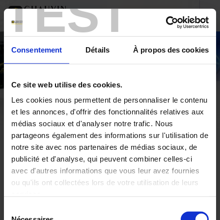
TEST
Consentement
Détails
À propos des cookies
Ce site web utilise des cookies.
Les cookies nous permettent de personnaliser le contenu
et les annonces, d'offrir des fonctionnalités relatives aux
médias sociaux et d'analyser notre trafic. Nous
partageons également des informations sur l'utilisation de
notre site avec nos partenaires de médias sociaux, de
publicité et d'analyse, qui peuvent combiner celles-ci
Accueil
L'historique
avec d'autres informations que vous leur avez fournies
ou qu'ils ont collectées lors de votre utilisation de leurs
Accueil
services.
Sélection
Pour en savoir plus, veuillez consulter notre
politique de
Nécessaires