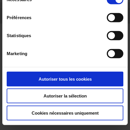
du
confidentialité
.
consentement
LinkedIn
Facebook
Twitter
Instagram
Préférences
Statistiques
Marketing
Autoriser tous les cookies
Autoriser la sélection
Cookies nécessaires uniquement