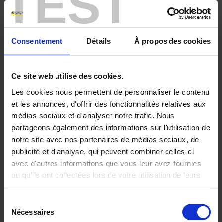
TEST
Manumesure
Découvrez les contacts régionaux et les
Consentement
Détails
À propos des cookies
implantations de Manumesure partout en France.
Ce site web utilise des cookies.
Les cookies nous permettent de personnaliser le contenu
et les annonces, d'offrir des fonctionnalités relatives aux
médias sociaux et d'analyser notre trafic. Nous
partageons également des informations sur l'utilisation de
notre site avec nos partenaires de médias sociaux, de
publicité et d'analyse, qui peuvent combiner celles-ci
avec d'autres informations que vous leur avez fournies
ou qu'ils ont collectées lors de votre utilisation de leurs
services.
Sélection
Pour en savoir plus, veuillez consulter notre
politique de
Nécessaires
du