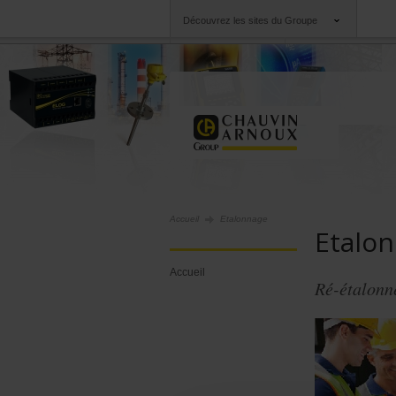
Découvrez les sites du Groupe
Groupe
Sociétés
Chauvin Arnoux
Une offre à votre se
Accueil
Etalonnage
Etalo
Accueil
Ré-étalonne