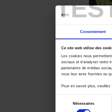
TES
Utilisé réguli
Consentement
métrologique.
Pour contrôl
dégradation de 
Ce site web utilise des cook
Maitrisant c
Les cookies nous permettent d
Manumesure,
de solutions d
sociaux et d'analyser notre t
Pyrocontrole e
partenaires de médias sociaux
mesure de tou
vous leur avez fournies ou qu'
performants et
Deux niveaux
Pour en savoir plus, veuillez
avec ou sans a
Manumesure pr
Sélection
de températur
Nécessaires
du
Pyrocontrole
consentement
métrologie de