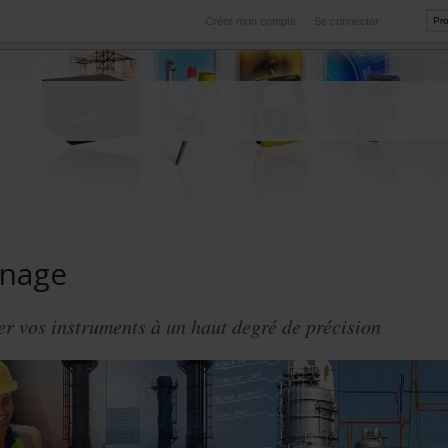
Créer mon compte
Se connecter
International
rvice
Nos filiales à l'étranger
nnage
r vos instruments à un haut degré de précision