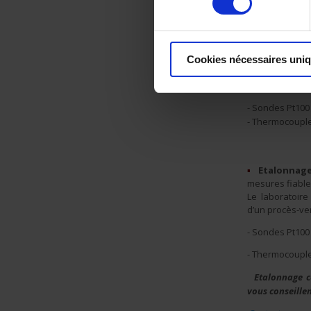
d’appareils de
suivant les no
▪
Etalonnage 
Cookies nécessaires uni
Les laboratoi
étalonnages pa
- Sondes Pt10
- Thermocoupl
▪
Etalonnage
mesures fiabl
Le laboratoire
d’un procès-ve
- Sondes Pt10
- Thermocoupl
Etalonnage ce
vous conseillen