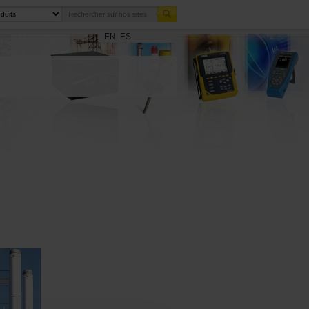
EN
ES