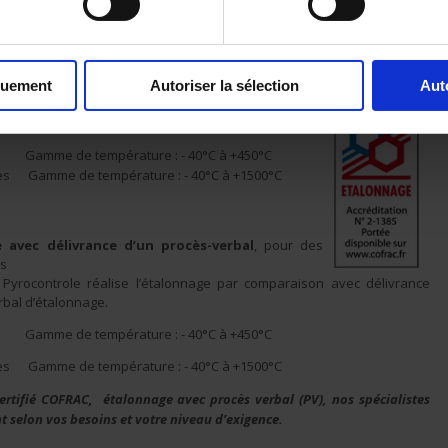
 mesure raccordés aux étalons nationaux et internationaux, réalisent
rmes en vigueur des étalonnages de haute qualité.
accrédité COFRAC
, pour une assurance qualité
quement
Autoriser la sélection
Aut
res Pyrocontrole (COFRAC n°2-1385) réalisent les
r comparaison de -40°C à +1500°C.
0 Gamme de température : - 40°C à +450°C
es Gamme de température : - 40°C à +1500°C
 avec délivrance d’un procès-verbal
, pour des
es
 Pyrocontrole réalise l’étalonnage par comparaison avec délivrance
rbal d’étalonnage.
0 Gamme de température : - 40°C à +450°C
es Gamme de température : - 40°C à +1500°C
rtifié COFRAC, étalonnage avec procès verbal (PV), nos spécialistes
t selon vos besoins et votre niveau d’exigence.