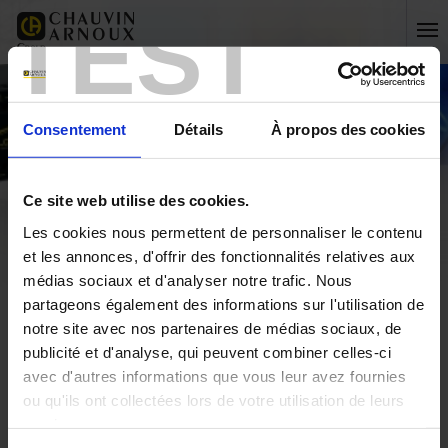
TEST
Consentement
Détails
À propos des cookies
Ce site web utilise des cookies.
Les cookies nous permettent de personnaliser le contenu
et les annonces, d'offrir des fonctionnalités relatives aux
médias sociaux et d'analyser notre trafic. Nous
partageons également des informations sur l'utilisation de
notre site avec nos partenaires de médias sociaux, de
Accueil
Contact
International
publicité et d'analyse, qui peuvent combiner celles-ci
avec d'autres informations que vous leur avez fournies
Accueil
ou qu'ils ont collectées lors de votre utilisation de leurs
services.
ESPAGNE