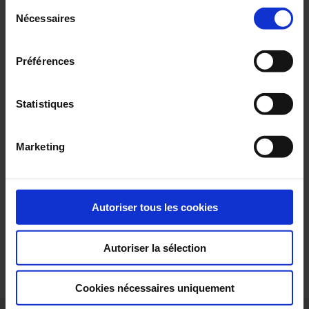
Sélection
Pour en savoir plus, veuillez consulter notre
politique de
Nécessaires
du
INTERNATIONAL
confidentialité
.
consentement
Préférences
Statistiques
Marketing
Les dernières publications
Catálogo Multimetrix
Autoriser tous les cookies
Autoriser la sélection
Cookies nécessaires uniquement