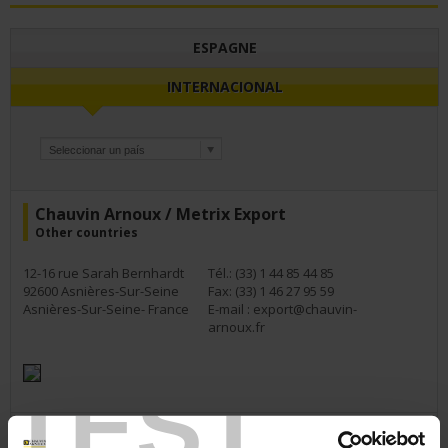
ESPAGNE
INTERNACIONAL
Chauvin Arnoux / Metrix Export
Other countries
12-16 rue Sarah Bernhardt
Tél.: (33) 1 44 85 44 85
92600 Asnières-Sur-Seine
Fax: (33) 1 46 27 95 59
Asnières-Sur-Seine- France
E-mail :
export@chauvin-
arnoux.fr
TEST
Chauvin Arnoux Ltd