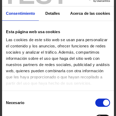
United Kingdom - Ireland
Unit 1 Nelson Ct, Flagship
Tél.: +44 1924 460 494
Consentimiento
Detalles
Acerca de las cookies
Sq Shaw Cross Business Pk
Fax: +44 1924 455 328
WF12 7TH
E-mail :
info@chauvin-
Dewsbury West Yorkshire -
arnoux.co.uk
UK
Esta página web usa cookies
Las cookies de este sitio web se usan para personalizar
el contenido y los anuncios, ofrecer funciones de redes
sociales y analizar el tráfico. Además, compartimos
Shanghai Pujiang Enerdis Instruments Co Ltd
información sobre el uso que haga del sitio web con
China - Taiwan - Hong Kong
nuestros partners de redes sociales, publicidad y análisis
Gemdale Viseen Minhang
Tél.: +86 21 65 21 51 96
web, quienes pueden combinarla con otra información
Technilogy & Industrial Park
Fax: +86 21 65 21 61 07
que les haya proporcionado o que hayan recopilado a
Project 3 FLOOR, 23
E-mail :
info@chauvin-
partir del uso que haya hecho de sus servicios.
BUILDING,
arnoux.com.cn
1288 ZHONGCHUN
RD,MINHANG DISTRICT,
Para más información, consulte nuestra
política de
Selección
201199 1288 ZHONGCHUN
privacidad
.
RD,MINHANG DISTRICT
Necesario
de
Shanghai 201199 - China
consentimiento