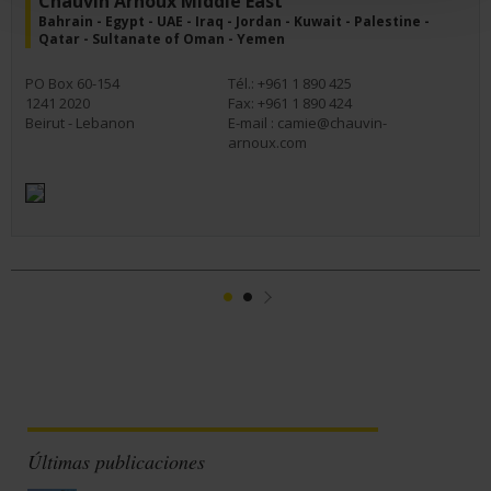
Chauvin Arnoux Middle East
Bahrain - Egypt - UAE - Iraq - Jordan - Kuwait - Palestine -
Qatar - Sultanate of Oman - Yemen
PO Box 60-154
Tél.: +961 1 890 425
1241 2020
Fax: +961 1 890 424
Beirut - Lebanon
E-mail :
camie@chauvin-
arnoux.com
1
2
Suivant
Últimas publicaciones