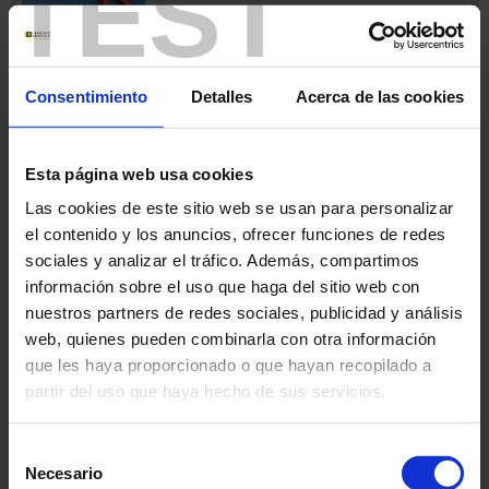
TEST
Consentimiento
Detalles
Acerca de las cookies
Catálogo Pinzas 2026 (8.37 mo)
Esta página web usa cookies
09 Feb 2026
Las cookies de este sitio web se usan para personalizar
Catálogo Test y Medida 2026
el contenido y los anuncios, ofrecer funciones de redes
sociales y analizar el tráfico. Además, compartimos
información sobre el uso que haga del sitio web con
nuestros partners de redes sociales, publicidad y análisis
Catálogo T&M 2026 (15.73 mo)
web, quienes pueden combinarla con otra información
que les haya proporcionado o que hayan recopilado a
01 Ene 2026
partir del uso que haya hecho de sus servicios.
tarifa
tarifa2026
Para más información, consulte nuestra
política de
Selección
Lista de precios 2026
privacidad
.
Necesario
de